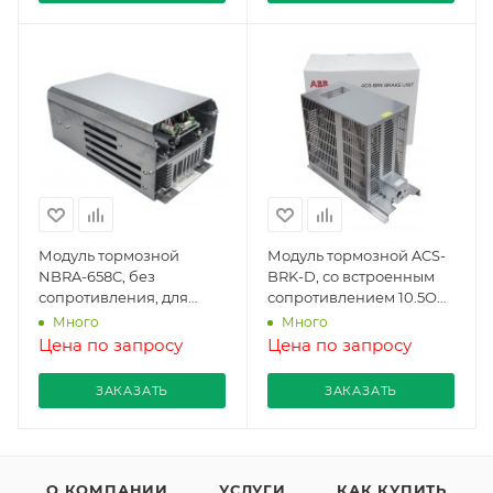
Модуль тормозной
Модуль тормозной ACS-
NBRA-658C, без
BRK-D, со встроенным
сопротивления, для
сопротивлением 10.5Ом,
ACS580
для ACS580
Много
Много
Цена по запросу
Цена по запросу
ЗАКАЗАТЬ
ЗАКАЗАТЬ
О КОМПАНИИ
УСЛУГИ
КАК КУПИТЬ